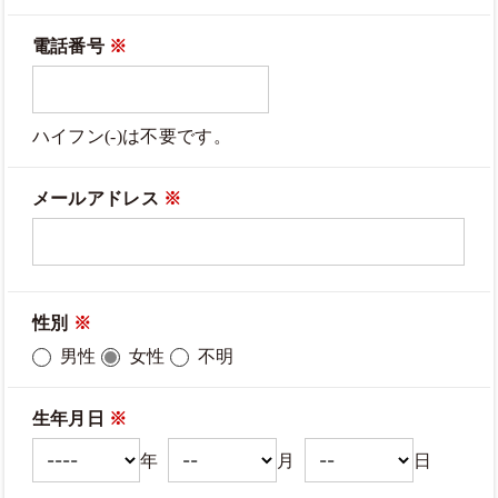
電話番号
※
ハイフン(-)は不要です。
メールアドレス
※
性別
※
男性
女性
不明
生年月日
※
年
月
日