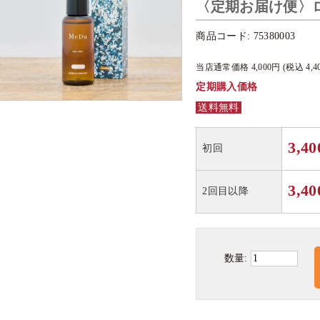
〈定期お届け便〉ロ
商品コード:
75380003
当店通常価格
4,000
円 (税込
4,4
定期購入価格
送料無料
3,40
初回
3,40
2回目以降
数量: