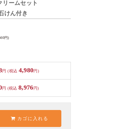
クリームセット
石けん付き
560
円)
8
4,980
円
(税込
円)
0
8,976
円 (税込
円)
カゴに入れる