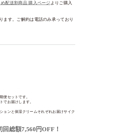
とめ配送割商品 購入ページ
よりご購入
承ります。ご解約は電話のみ承っており
期便セットです。
トでお届けします。
ションと保湿クリームそれぞれお届けサイク
総額7,560円OFF！