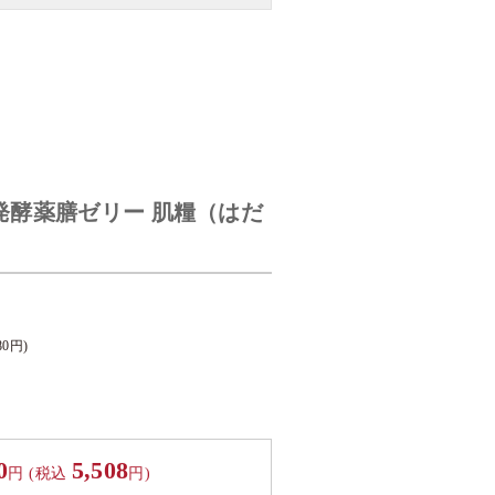
発酵薬膳ゼリー 肌糧（はだ
80
円)
0
5,508
円
(税込
円)