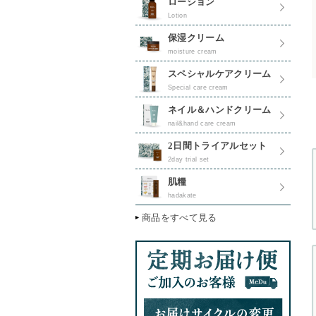
ローション
Lotion
保湿クリーム
moisture cream
スペシャルケアクリーム
Special care cream
ネイル＆ハンドクリーム
nail&hand care cream
2日間トライアルセット
2day trial set
肌糧
hadakate
商品をすべて見る