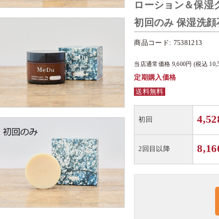
ローション＆保湿
初回のみ 保湿洗顔
商品コード:
75381213
当店通常価格
9,600
円 (税込
10,
定期購入価格
送料無料
4,52
初回
8,16
2回目以降