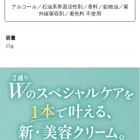
アルコール／石油系界面活性剤／香料／鉱物油／紫
外線吸収剤／着色料 不使用
容量
15g